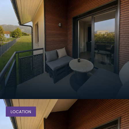
Maison - VILLAZ
VOIR LE BIEN
1 345
€
/mois
cc
LOCATION
Appartement - FEIGERES