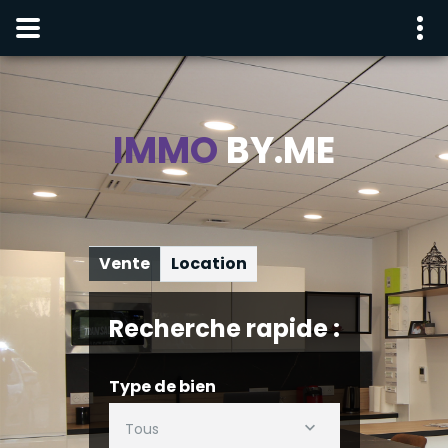
IMMO
BY.ME
Vente
Location
Recherche rapide :
Type de bien
Tous