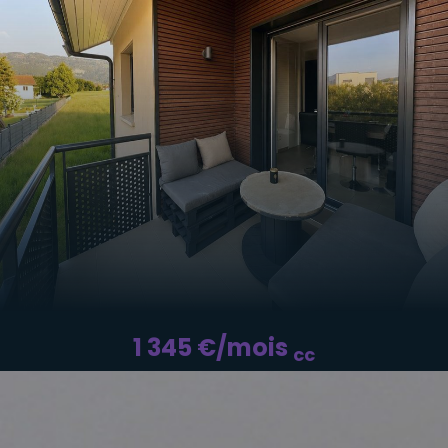
VOIR LE BIEN
1 345
€
/mois
cc
Appartement - FEIGERES