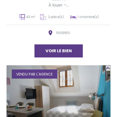
À louer –...
43 m²
2 pièce(s)
1 chambre(s)
FEIGERES
VOIR LE BIEN
VENDU PAR L'AGENCE